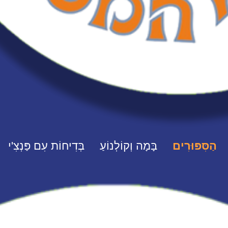
הַסִּפּוּרִים
בָּמָה וְקוֹלְנוֹעַ
בְּדִיחוֹת עִם פַּנְצִ'י