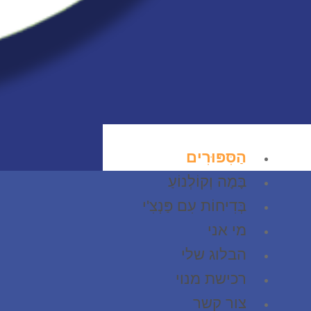
הַסִּפּוּרִים
בָּמָה וְקוֹלְנוֹעַ
בְּדִיחוֹת עִם פַּנְצִ'י
מי אני
הבלוג שלי
רכישת מנוי
צור קשר