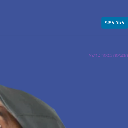
אזור אישי
יווט
פוסט
המגיפה בכפר טרשא
קודם: