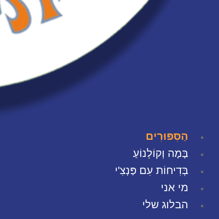
Men
הַסִּפּוּרִים
בָּמָה וְקוֹלְנוֹעַ
בְּדִיחוֹת עִם פַּנְצִ'י
מי אני
הבלוג שלי