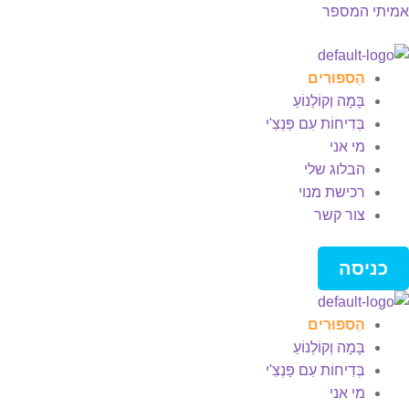
אמיתי המספר
Men
הַסִּפּוּרִים
בָּמָה וְקוֹלְנוֹעַ
בְּדִיחוֹת עִם פַּנְצִ'י
מי אני
הבלוג שלי
רכישת מנוי
צור קשר
כניסה
הַסִּפּוּרִים
בָּמָה וְקוֹלְנוֹעַ
בְּדִיחוֹת עִם פַּנְצִ'י
מי אני