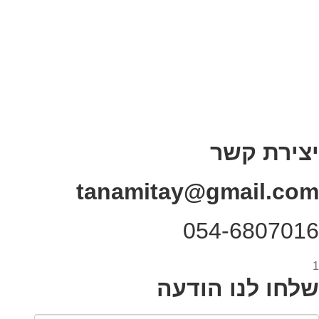
בדיחות עם פנצ'י
תקנון אתר
מי אני
צור קשר
רכישת מנוי
יצירת קשר
tanamitay@gmail.com
054-6807016
1
שלחו לנו הודעה