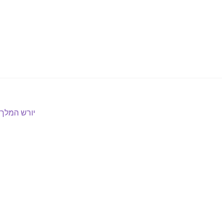
הפוסט
יורש המלך
הבא: