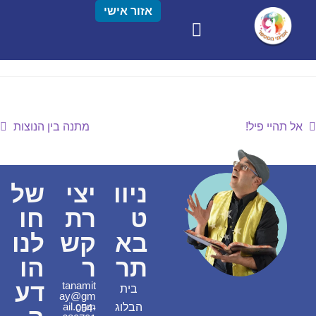
אזור אישי
אל תהיי פיל!
מתנה בין הנוצות
ניוו
יצי
של
ט
רת
חו
בא
קש
לנו
תר
ר
הו
דע
tanamit
בית
ay@gm
ail.com
הבלוג
054-