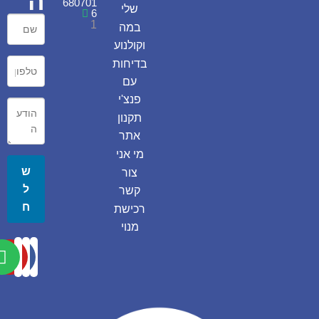
ה
680701
שלי
6
1
במה
וקולנוע
בדיחות
עם
פנצ'י
תקנון
אתר
מי אני
ש
צור
ל
קשר
ח
רכישת
מנוי