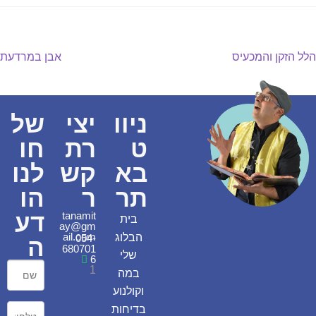
הלל הזקן והמכעיס
אבן במרדעת
ניוו
יצי
של
ט
רת
חו
בא
קש
לנו
תר
ר
הו
דע
tanamit
בית
ay@gm
ail.com
הבלוג
054-
ה
680701
שלי
6
1
במה
וקולנוע
בדיחות