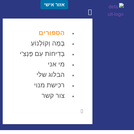
אזור אישי
הַסִּפּוּרִים
בָּמָה וְקוֹלְנוֹעַ
בְּדִיחוֹת עִם פַּנְצִ'י
מי אני
הבלוג שלי
רכישת מנוי
צור קשר