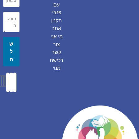
עם
פנצ'י
תקנון
אתר
מי אני
ש
צור
ל
קשר
ח
רכישת
מנוי