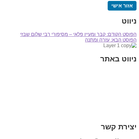
אזור אישי
ניווט
הפוסט הקודם:
קבר ומעיין פלאי – מסיפורי רבי שלום שבזי
הפוסט הבא:
עזרה ומתנה
ניווט באתר
בית
הבלוג שלי
במה וקולנוע
בדיחות עם פנצ'י
תקנון אתר
מי אני
צור קשר
רכישת מנוי
יצירת קשר