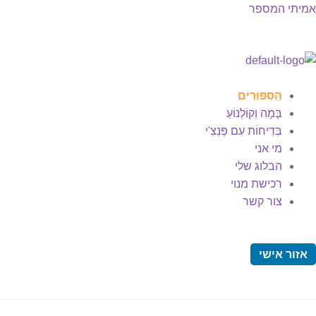
אמיתי המספר
הַסִּפּוּרִים
בָּמָה וְקוֹלְנוֹעַ
בְּדִיחוֹת עִם פַּנְצִ'י
מי אני
הבלוג שלי
רכישת מנוי
צור קשר
אזור אישי