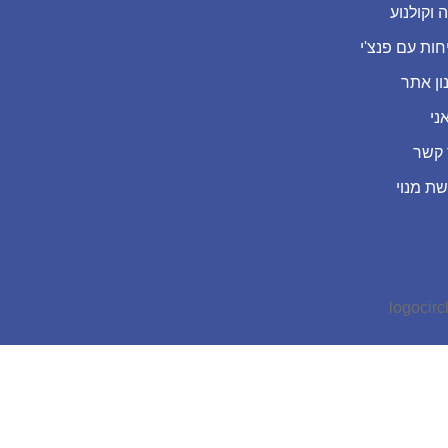
 וקולנוע
חות עם פנצ'י
ון אתר
ני
 קשר
שת מנוי