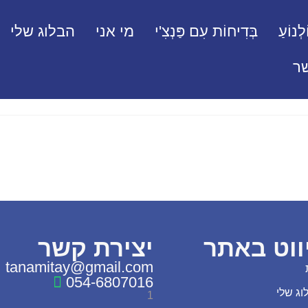
לְנוֹעַ
בְּדִיחוֹת עִם פַּנְצִ'י
מי אני
הבלוג שלי
ר
ווט באתר
יצירת קשר
tanamitay@gmail.com
054-6807016
וג שלי
1