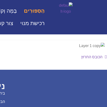
הַסִּפּוּרִים
בָּמָה וְקוֹ
רכישת מנוי
צור קש
הכובס החרוץ
ני
בית
הבל