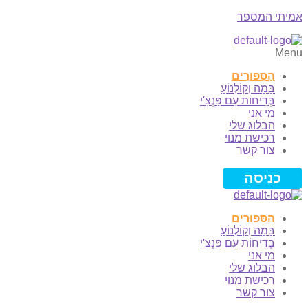
אמיתי המספר
Menu
הַסִּפּוּרִים
בָּמָה וְקוֹלְנוֹעַ
בְּדִיחוֹת עִם פַּנְצִ'י
מי אני
הבלוג שלי
רכישת מנוי
צור קשר
כניסה
הַסִּפּוּרִים
בָּמָה וְקוֹלְנוֹעַ
בְּדִיחוֹת עִם פַּנְצִ'י
מי אני
הבלוג שלי
רכישת מנוי
צור קשר