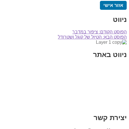
אזור אישי
ניווט
הפוסט הקודם:
ציפור במדבר
הפוסט הבא:
הטיול של קוגל ושטרודל
ניווט באתר
בית
הבלוג שלי
במה וקולנוע
בדיחות עם פנצ'י
תקנון אתר
מי אני
צור קשר
רכישת מנוי
יצירת קשר