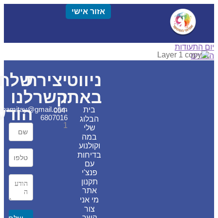
אזור אישי
התעודות
יים
ניווט
יצירת
שלחו
באתר
קשר
לנו
הודעה
tanamitay@gmail.com
בית
054-
6807016
הבלוג
1
שלי
במה
וקולנוע
בדיחות
עם
פנצ'י
תקנון
אתר
מי אני
צור
קשר