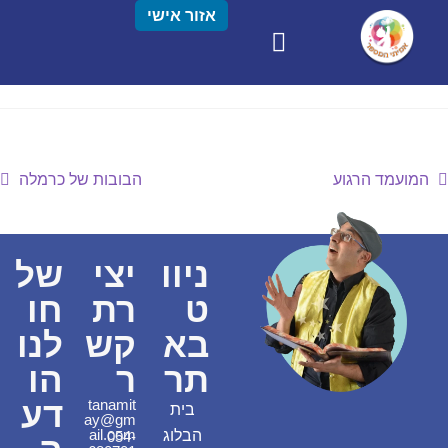
אזור אישי
המועמד הרגוע
הבובות של כרמלה
ניוו
יצי
של
ט
רת
חו
בא
קש
לנו
תר
ר
הו
דע
tanamit
בית
ay@gm
ail.com
הבלוג
054-