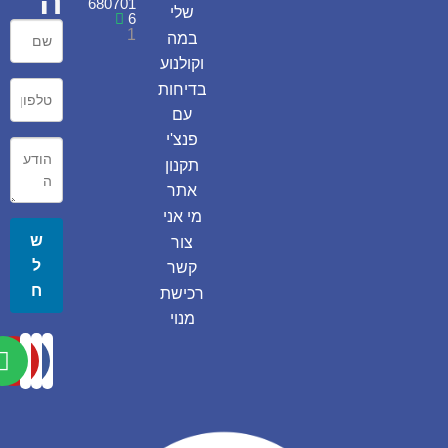
ה
680701
שלי
6
1
במה
וקולנוע
בדיחות
עם
פנצ'י
תקנון
אתר
מי אני
ש
צור
ל
קשר
ח
רכישת
מנוי