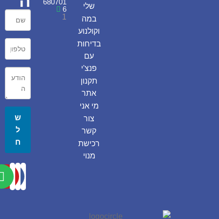
ה
680701
שלי
6
1
במה
וקולנוע
בדיחות
עם
פנצ'י
תקנון
אתר
מי אני
ש
צור
ל
קשר
ח
רכישת
מנוי