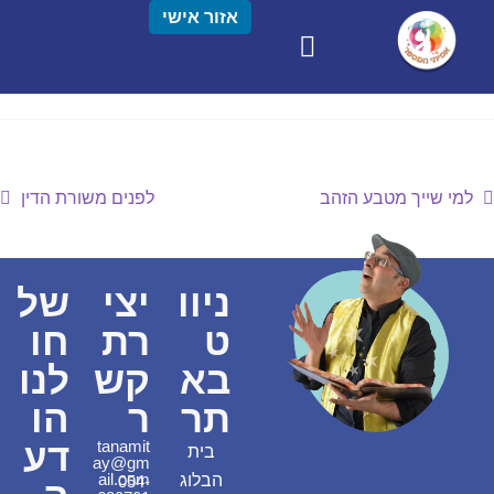
אזור אישי
למי שייך מטבע הזהב
לפנים משורת הדין
ניוו
יצי
של
ט
רת
חו
בא
קש
לנו
תר
ר
הו
דע
tanamit
בית
ay@gm
ail.com
הבלוג
054-