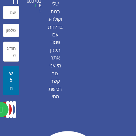
ה
680701
שלי
6
1
במה
וקולנוע
בדיחות
עם
פנצ'י
תקנון
אתר
מי אני
ש
צור
ל
קשר
ח
רכישת
מנוי