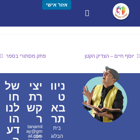
אזור אישי
יוסף חיים – הצדיק הקטן
פתק מסתורי בספר
ניוו
יצי
של
ט
רת
חו
בא
קש
לנו
תר
ר
הו
דע
tanamit
בית
ay@gm
ail.com
הבלוג
054-