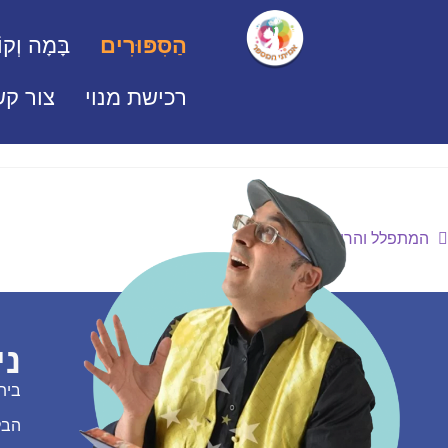
הַסִּפּוּרִים
בָּמָה וְקוֹ
רכישת מנוי
צור קש
המתפלל והרומאי
ני
בית
הבל