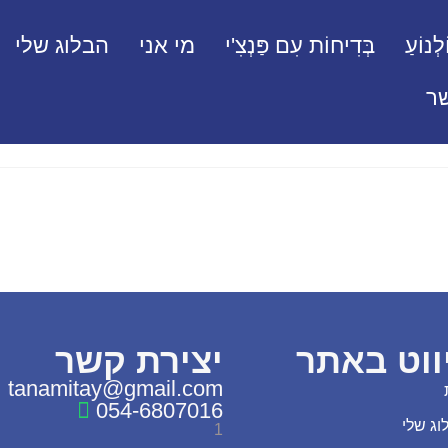
לְנוֹעַ
בְּדִיחוֹת עִם פַּנְצִ'י
מי אני
הבלוג שלי
ר
ווט באתר
יצירת קשר
tanamitay@gmail.com
054-6807016
וג שלי
1