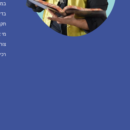
במה
בדי
תקנ
מי א
צור
רכי