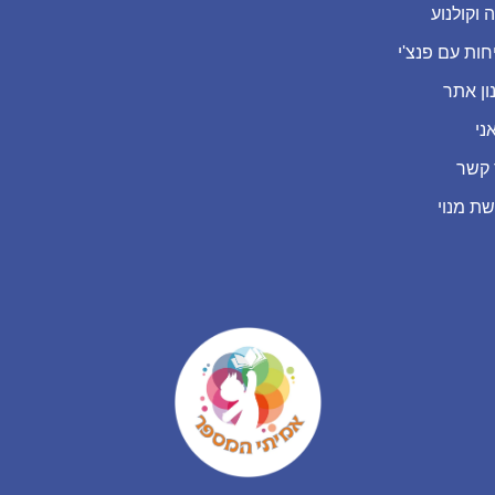
 וקולנוע
חות עם פנצ'י
ון אתר
ני
 קשר
שת מנוי