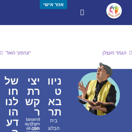
אזור אישי
הגמד העצלן
“ונהפוך הוא!”
ניוו
יצי
של
ט
רת
חו
בא
קש
לנו
תר
ר
הו
דע
tanamit
בית
ay@gm
ail.com
הבלוג
054-