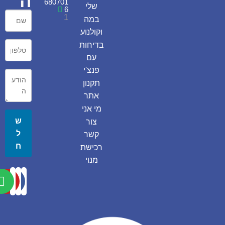
ה
680701
שלי
6
1
במה
וקולנוע
בדיחות
עם
פנצ'י
תקנון
אתר
מי אני
ש
צור
ל
קשר
ח
רכישת
מנוי