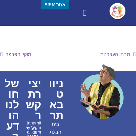
אזור אישי
מבחן העצבנות
מוקי והפרפר
ניוו
יצי
של
ט
רת
חו
בא
קש
לנו
תר
ר
הו
דע
tanamit
בית
ay@gm
ail.com
הבלוג
054-