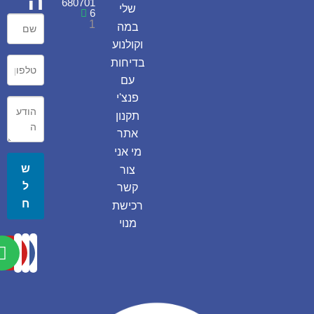
ה
680701
שלי
6
1
במה
וקולנוע
בדיחות
עם
פנצ'י
תקנון
אתר
מי אני
ש
צור
ל
קשר
ח
רכישת
מנוי