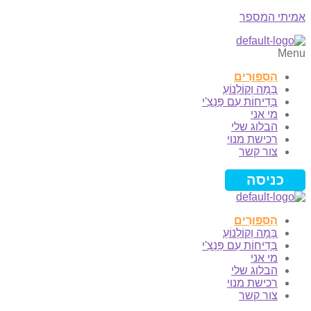
אמיתי המספר
Menu
הַסִּפּוּרִים
בָּמָה וְקוֹלְנוֹעַ
בְּדִיחוֹת עִם פַּנְצִ'י
מי אני
הבלוג שלי
רכישת מנוי
צור קשר
כניסה
הַסִּפּוּרִים
בָּמָה וְקוֹלְנוֹעַ
בְּדִיחוֹת עִם פַּנְצִ'י
מי אני
הבלוג שלי
רכישת מנוי
צור קשר