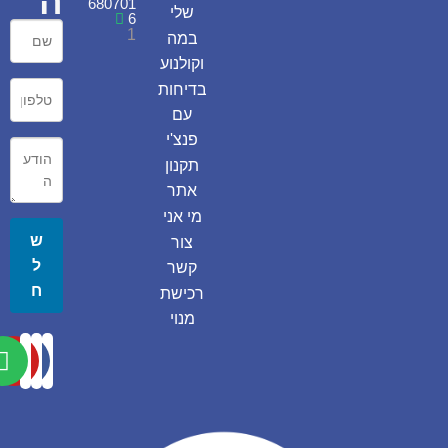
ה
680701
שלי
6
1
במה
וקולנוע
בדיחות
עם
פנצ'י
תקנון
אתר
מי אני
ש
צור
ל
קשר
ח
רכישת
מנוי