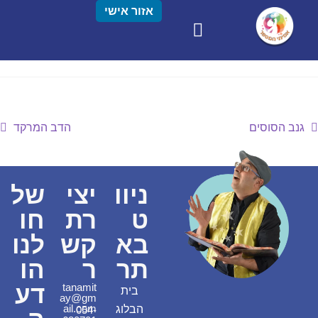
אזור אישי
גנב הסוסים
הדב המרקד
ניוו
יצי
של
ט
רת
חו
בא
קש
לנו
תר
ר
הו
דע
tanamit
בית
ay@gm
ail.com
הבלוג
054-