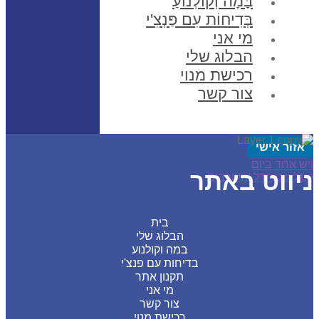
בָּמָה וְקוֹלְנוֹעַ
בְּדִיחוֹת עִם פַּנְצִ'י
מי אני
הבלוג שלי
רכישת מנוי
צור קשר
זור אישי
סט
ווט
 אחד ביום
ווט באתר
סט
דם:
ל שטרודל והעורבים
:
בית
הבלוג שלי
במה וקולנוע
בדיחות עם פנצ'י
תקנון אתר
מי אני
צור קשר
רכישת מנוי