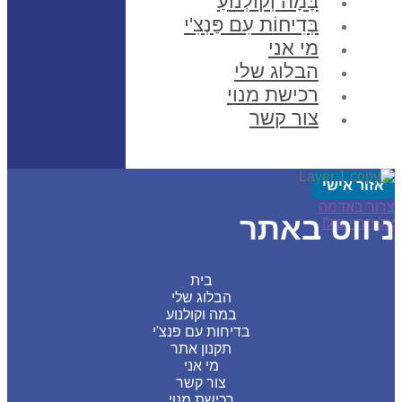
בָּמָה וְקוֹלְנוֹעַ
בְּדִיחוֹת עִם פַּנְצִ'י
מי אני
הבלוג שלי
רכישת מנוי
צור קשר
זור אישי
סט
ווט
ר באדמה
ווט באתר
סט
דם:
תהיי פיל!
:
בית
הבלוג שלי
במה וקולנוע
בדיחות עם פנצ'י
תקנון אתר
מי אני
צור קשר
רכישת מנוי