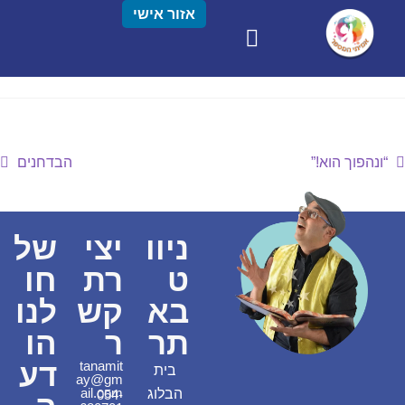
אזור אישי
“ונהפוך הוא!”
הבדחנים
ניוו
יצי
של
ט
רת
חו
בא
קש
לנו
תר
ר
הו
דע
tanamit
בית
ay@gm
ail.com
הבלוג
054-