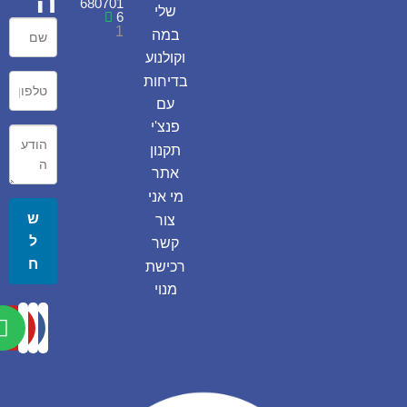
ה
680701
שלי
6
1
במה
וקולנוע
בדיחות
עם
פנצ'י
תקנון
אתר
מי אני
ש
צור
ל
קשר
ח
רכישת
מנוי