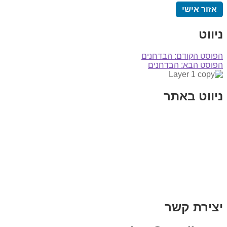
אזור אישי
ניווט
הפוסט הקודם:
הבדחנים
הפוסט הבא:
הבדחנים
ניווט באתר
בית
הבלוג שלי
במה וקולנוע
בדיחות עם פנצ'י
תקנון אתר
מי אני
צור קשר
רכישת מנוי
יצירת קשר