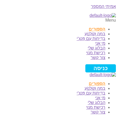
אמיתי המספר
Menu
הַסִּפּוּרִים
בָּמָה וְקוֹלְנוֹעַ
בְּדִיחוֹת עִם פַּנְצִ'י
מי אני
הבלוג שלי
רכישת מנוי
צור קשר
כניסה
הַסִּפּוּרִים
בָּמָה וְקוֹלְנוֹעַ
בְּדִיחוֹת עִם פַּנְצִ'י
מי אני
הבלוג שלי
רכישת מנוי
צור קשר