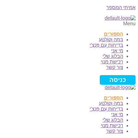
אמיתי המספר
Menu
הַסִּפּוּרִים
בָּמָה וְקוֹלְנוֹעַ
בְּדִיחוֹת עִם פַּנְצִ'י
מי אני
הבלוג שלי
רכישת מנוי
צור קשר
כניסה
הַסִּפּוּרִים
בָּמָה וְקוֹלְנוֹעַ
בְּדִיחוֹת עִם פַּנְצִ'י
מי אני
הבלוג שלי
רכישת מנוי
צור קשר