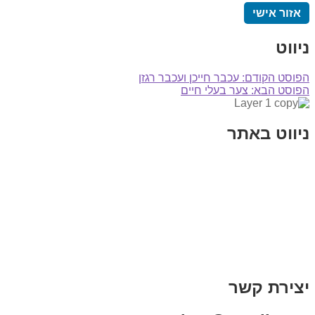
אזור אישי
ניווט
הפוסט הקודם:
עכבר חייכן ועכבר רגזן
הפוסט הבא:
צער בעלי חיים
ניווט באתר
בית
הבלוג שלי
במה וקולנוע
בדיחות עם פנצ'י
תקנון אתר
מי אני
צור קשר
רכישת מנוי
יצירת קשר