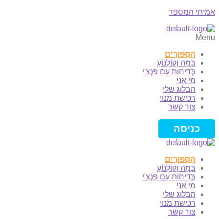
אמיתי המספר
Menu
הַסִּפּוּרִים
בָּמָה וְקוֹלְנוֹעַ
בְּדִיחוֹת עִם פַּנְצִ'י
מי אני
הבלוג שלי
רכישת מנוי
צור קשר
כניסה
הַסִּפּוּרִים
בָּמָה וְקוֹלְנוֹעַ
בְּדִיחוֹת עִם פַּנְצִ'י
מי אני
הבלוג שלי
רכישת מנוי
צור קשר