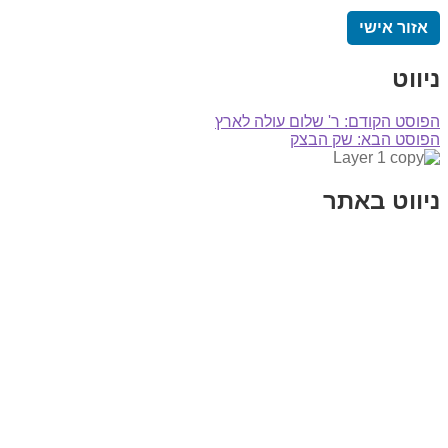
אזור אישי
ניווט
הפוסט הקודם:
ר' שלום עולה לארץ
הפוסט הבא:
שק הבצק
ניווט באתר
בית
הבלוג שלי
במה וקולנוע
בדיחות עם פנצ'י
תקנון אתר
מי אני
צור קשר
רכישת מנוי