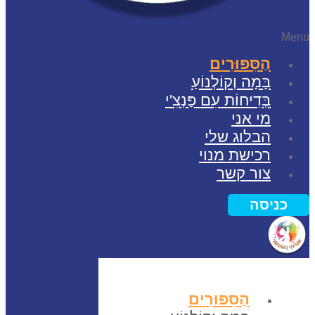
Me
הַסִּפּוּרִים
בָּמָה וְקוֹלְנוֹעַ
בְּדִיחוֹת עִם פַּנְצִ'י
מי אני
הבלוג שלי
רכישת מנוי
צור קשר
כניסה
הַסִּפּוּרִים