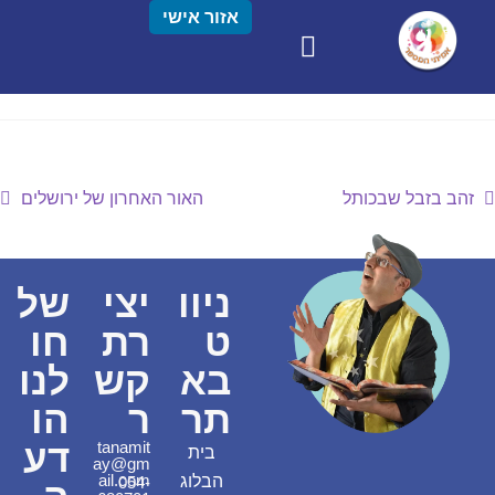
אזור אישי
זהב בזבל שבכותל
האור האחרון של ירושלים
ניוו
יצי
של
ט
רת
חו
בא
קש
לנו
תר
ר
הו
דע
tanamit
בית
ay@gm
ail.com
הבלוג
054-