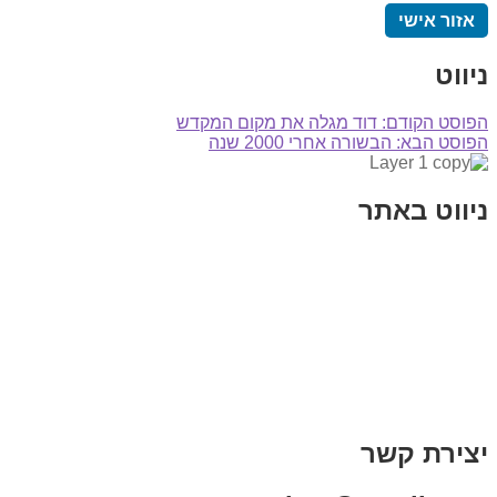
אזור אישי
ניווט
הפוסט הקודם:
דוד מגלה את מקום המקדש
הפוסט הבא:
הבשורה אחרי 2000 שנה
ניווט באתר
בית
הבלוג שלי
במה וקולנוע
בדיחות עם פנצ'י
תקנון אתר
מי אני
צור קשר
רכישת מנוי
יצירת קשר