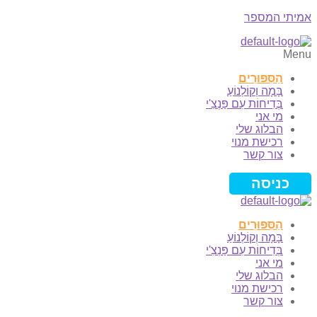
אמיתי המספר
Menu
הַסִּפּוּרִים
בָּמָה וְקוֹלְנוֹעַ
בְּדִיחוֹת עִם פַּנְצִ'י
מי אני
הבלוג שלי
רכישת מנוי
צור קשר
כניסה
הַסִּפּוּרִים
בָּמָה וְקוֹלְנוֹעַ
בְּדִיחוֹת עִם פַּנְצִ'י
מי אני
הבלוג שלי
רכישת מנוי
צור קשר