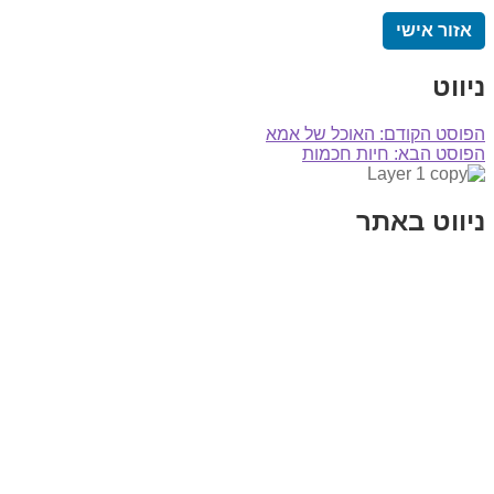
אזור אישי
ניווט
הפוסט הקודם:
האוכל של אמא
הפוסט הבא:
חיות חכמות
ניווט באתר
בית
הבלוג שלי
במה וקולנוע
בדיחות עם פנצ'י
תקנון אתר
מי אני
צור קשר
רכישת מנוי