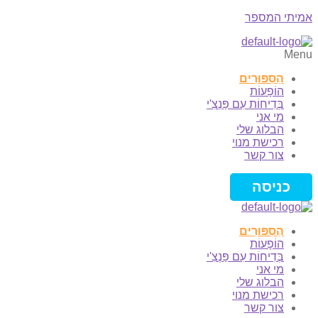
אמיתי המספר
Menu
הַסִּפּוּרִים
הוֹפָעוֹת
בְּדִיחוֹת עִם פַּנְצִ'י
מי אני
הבלוג שלי
רכישת מנוי
צור קשר
כניסה
הַסִּפּוּרִים
הוֹפָעוֹת
בְּדִיחוֹת עִם פַּנְצִ'י
מי אני
הבלוג שלי
רכישת מנוי
צור קשר