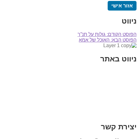
אזור אישי
ניווט
הפוסט הקודם:
גולות על תנ”ך
הפוסט הבא:
האוכל של אמא
ניווט באתר
בית
הבלוג שלי
במה וקולנוע
בדיחות עם פנצ'י
תקנון אתר
מי אני
צור קשר
רכישת מנוי
יצירת קשר