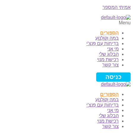
אמיתי המספר
Menu
הַסִּפּוּרִים
בָּמָה וְקוֹלְנוֹעַ
בְּדִיחוֹת עִם פַּנְצִ'י
מי אני
הבלוג שלי
רכישת מנוי
צור קשר
כניסה
הַסִּפּוּרִים
בָּמָה וְקוֹלְנוֹעַ
בְּדִיחוֹת עִם פַּנְצִ'י
מי אני
הבלוג שלי
רכישת מנוי
צור קשר