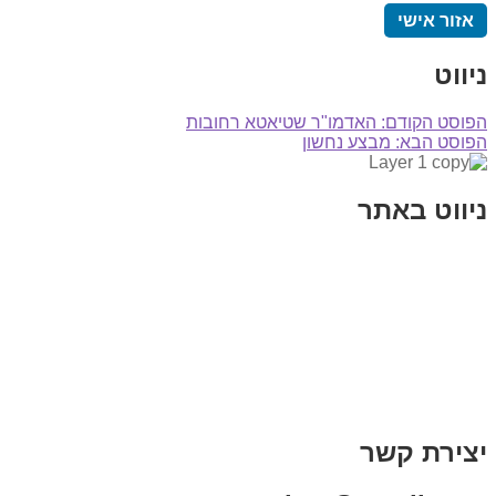
אזור אישי
ניווט
הפוסט הקודם:
האדמו"ר שטיאטא רחובות
הפוסט הבא:
מבצע נחשון
ניווט באתר
בית
הבלוג שלי
במה וקולנוע
בדיחות עם פנצ'י
תקנון אתר
מי אני
צור קשר
רכישת מנוי
יצירת קשר