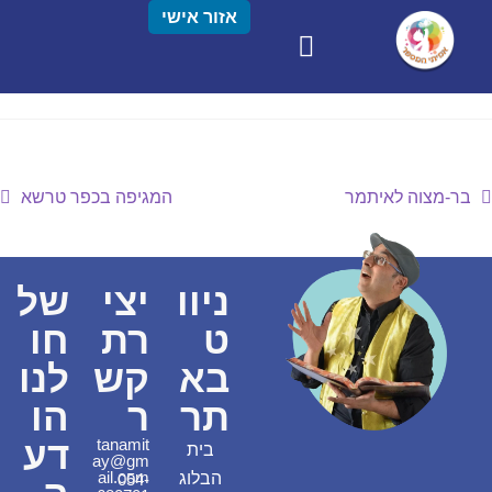
אזור אישי
בר-מצוה לאיתמר
המגיפה בכפר טרשא
ניוו
יצי
של
ט
רת
חו
בא
קש
לנו
תר
ר
הו
דע
tanamit
בית
ay@gm
ail.com
הבלוג
054-