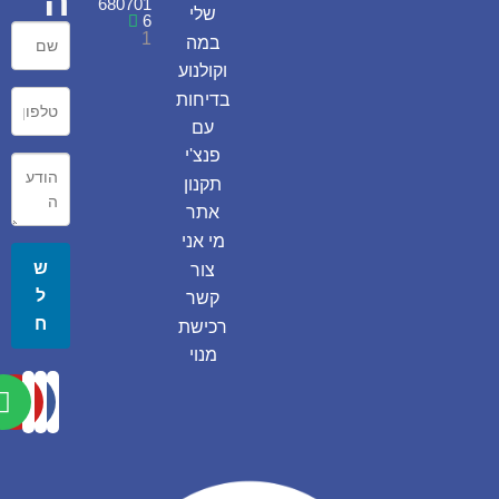
ה
680701
שלי
6
1
במה
וקולנוע
בדיחות
עם
פנצ'י
תקנון
אתר
מי אני
ש
צור
ל
קשר
ח
רכישת
מנוי