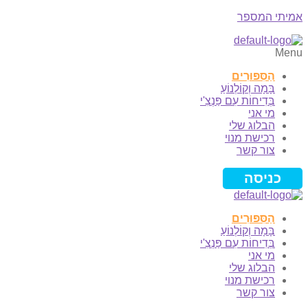
אמיתי המספר
Menu
הַסִּפּוּרִים
בָּמָה וְקוֹלְנוֹעַ
בְּדִיחוֹת עִם פַּנְצִ'י
מי אני
הבלוג שלי
רכישת מנוי
צור קשר
כניסה
הַסִּפּוּרִים
בָּמָה וְקוֹלְנוֹעַ
בְּדִיחוֹת עִם פַּנְצִ'י
מי אני
הבלוג שלי
רכישת מנוי
צור קשר