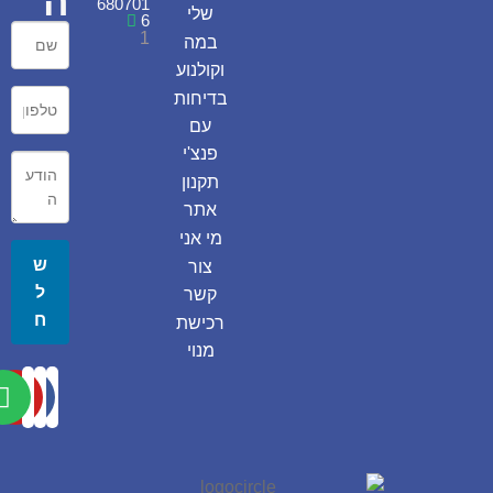
ה
680701
שלי
6
1
במה
וקולנוע
בדיחות
עם
פנצ'י
תקנון
אתר
מי אני
ש
צור
ל
קשר
ח
רכישת
מנוי