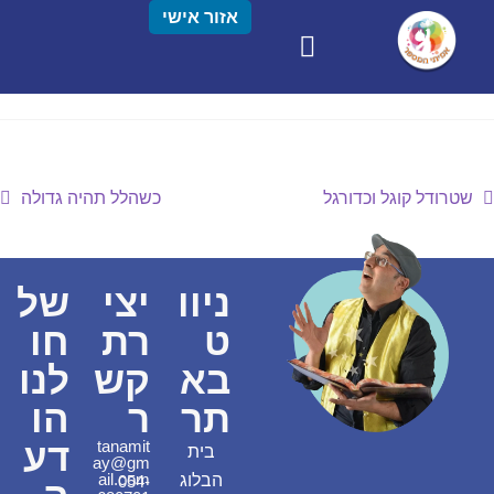
אזור אישי
שטרודל קוגל וכדורגל
כשהלל תהיה גדולה
ניוו
יצי
של
ט
רת
חו
בא
קש
לנו
תר
ר
הו
דע
tanamit
בית
ay@gm
ail.com
הבלוג
054-