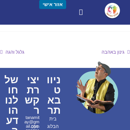
אזור אישי
גינון באהבה
גלגל והגה
ניוו
יצי
של
ט
רת
חו
בא
קש
לנו
תר
ר
הו
דע
tanamit
בית
ay@gm
ail.com
הבלוג
054-