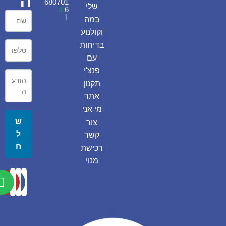
ה
680701
שלי
6
1
במה
וקולנוע
בדיחות
עם
פנצ'י
תקנון
אתר
מי אני
ש
צור
ל
קשר
ח
רכישת
מנוי