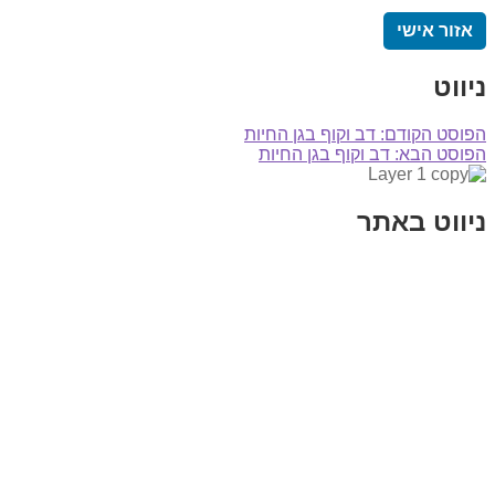
אזור אישי
ניווט
הפוסט הקודם:
דב וקוף בגן החיות
הפוסט הבא:
דב וקוף בגן החיות
ניווט באתר
בית
הבלוג שלי
במה וקולנוע
בדיחות עם פנצ'י
תקנון אתר
מי אני
צור קשר
רכישת מנוי