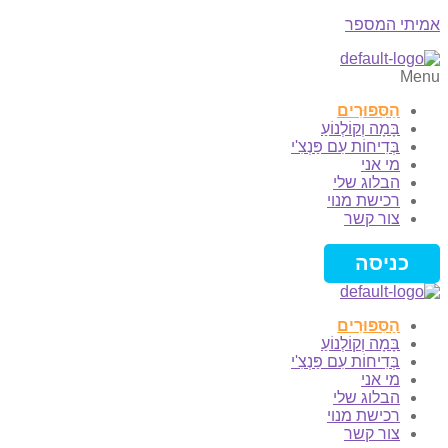
אמיתי המספר
Menu
הַסִּפּוּרִים
בָּמָה וְקוֹלְנוֹעַ
בְּדִיחוֹת עִם פַּנְצִ'י
מי אני
הבלוג שלי
רכישת מנוי
צור קשר
כניסה
הַסִּפּוּרִים
בָּמָה וְקוֹלְנוֹעַ
בְּדִיחוֹת עִם פַּנְצִ'י
מי אני
הבלוג שלי
רכישת מנוי
צור קשר