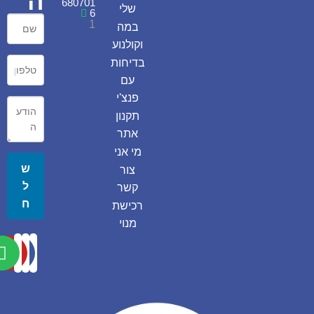
ה
680701
שלי
6
1
במה
וקולנוע
בדיחות
עם
פנצ'י
תקנון
אתר
מי אני
ש
צור
ל
קשר
ח
רכישת
מנוי