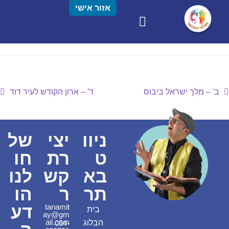
אזור אישי
ב' – מלך ישראל ביבוס
ד' – ארון הקודש לעיר דוד
ניוו
יצי
של
ט
רת
חו
בא
קש
לנו
תר
ר
הו
דע
tanamit
בית
ay@gm
ail.com
הבלוג
054-