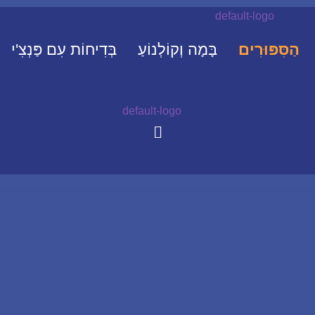
הַסִּפּוּרִים
בָּמָה וְקוֹלְנוֹעַ
בְּדִיחוֹת עִם פַּנְצִ'י