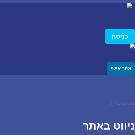
כניסה
אזור אישי
יווט
פוסט
גנב המטריות
קודם:
ניווט באתר