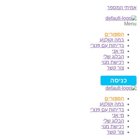
אמיתי המספר
Menu
הַסִּפּוּרִים
בָּמָה וְקוֹלְנוֹעַ
בְּדִיחוֹת עִם פַּנְצִ'י
מי אני
הבלוג שלי
רכישת מנוי
צור קשר
כניסה
הַסִּפּוּרִים
בָּמָה וְקוֹלְנוֹעַ
בְּדִיחוֹת עִם פַּנְצִ'י
מי אני
הבלוג שלי
רכישת מנוי
צור קשר