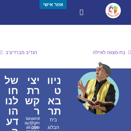
אזור אישי
בת-מצווה לאיילה
הנדיב מברדיצ'ב
ניוו
יצי
של
ט
רת
חו
בא
קש
לנו
תר
ר
הו
דע
tanamit
בית
ay@gm
ail.com
הבלוג
054-