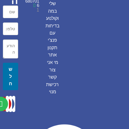
ה
680701
שלי
6
1
במה
וקולנוע
בדיחות
עם
פנצ'י
תקנון
אתר
מי אני
ש
צור
ל
קשר
ח
רכישת
מנוי