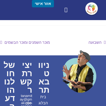
אזור אישי
השבועה
מוכר השמנים ומוכר הבשמים
ניוו
יצי
של
ט
רת
חו
בא
קש
לנו
תר
ר
הו
דע
tanamit
בית
ay@gm
ail.com
הבלוג
054-