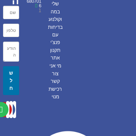
ה
680701
שלי
6
1
במה
וקולנוע
בדיחות
עם
פנצ'י
תקנון
אתר
מי אני
ש
צור
ל
קשר
ח
רכישת
מנוי