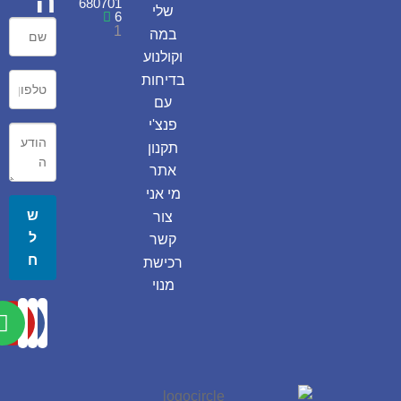
ה
680701
שלי
6
1
במה
וקולנוע
בדיחות
עם
פנצ'י
תקנון
אתר
מי אני
ש
צור
ל
קשר
ח
רכישת
מנוי