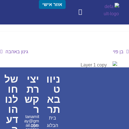
אזור אישי
בן פזי
גינון באהבה
ניוו
יצי
של
ט
רת
חו
בא
קש
לנו
תר
ר
הו
דע
tanamit
בית
ay@gm
ail.com
הבלוג
054-