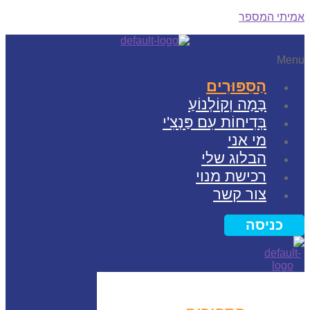
תי המספר
Me
הַסִּפּוּרִים
בָּמָה וְקוֹלְנוֹעַ
בְּדִיחוֹת עִם פַּנְצִ'י
מי אני
הבלוג שלי
רכישת מנוי
צור קשר
כניסה