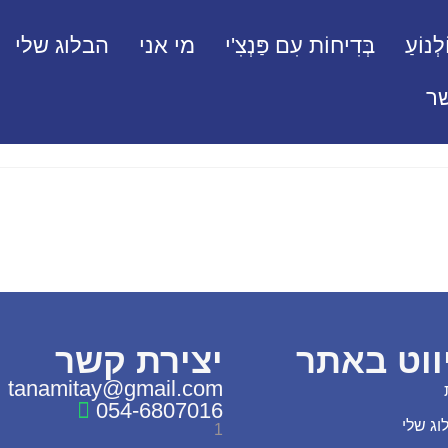
לְנוֹעַ
בְּדִיחוֹת עִם פַּנְצִ'י
מי אני
הבלוג שלי
ר
ווט באתר
יצירת קשר
tanamitay@gmail.com
054-6807016
וג שלי
1