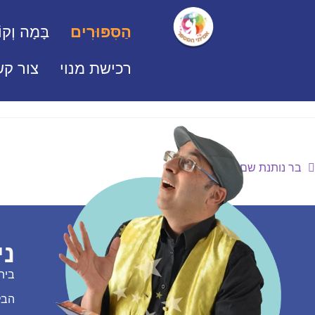
הַסִּפּוּרִים
בָּמָה וְקוֹ
רכישת מנוי
צור קש
בר נותנת שם לכלב
ני
בית
הבל