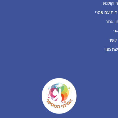
 וקולנוע
חות עם פנצ'י
ון אתר
ני
 קשר
שת מנוי