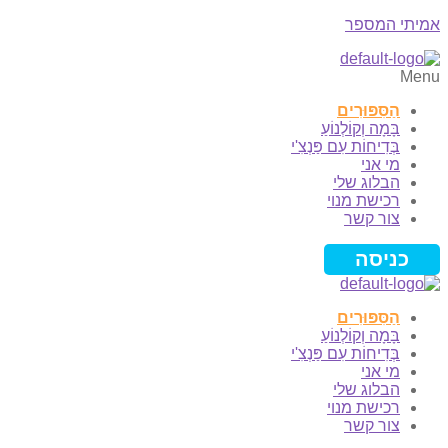
אמיתי המספר
Menu
הַסִּפּוּרִים
בָּמָה וְקוֹלְנוֹעַ
בְּדִיחוֹת עִם פַּנְצִ'י
מי אני
הבלוג שלי
רכישת מנוי
צור קשר
כניסה
הַסִּפּוּרִים
בָּמָה וְקוֹלְנוֹעַ
בְּדִיחוֹת עִם פַּנְצִ'י
מי אני
הבלוג שלי
רכישת מנוי
צור קשר