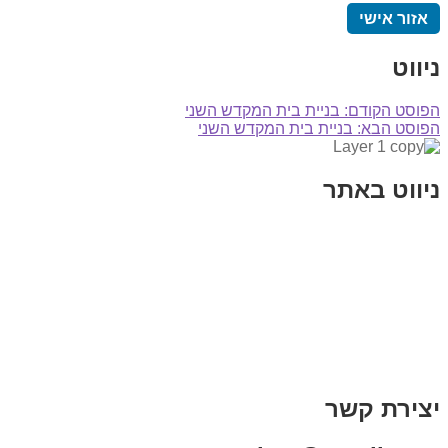
אזור אישי
ניווט
הפוסט הקודם:
בניית בית המקדש השני
הפוסט הבא:
בניית בית המקדש השני
ניווט באתר
בית
הבלוג שלי
במה וקולנוע
בדיחות עם פנצ'י
תקנון אתר
מי אני
צור קשר
רכישת מנוי
יצירת קשר