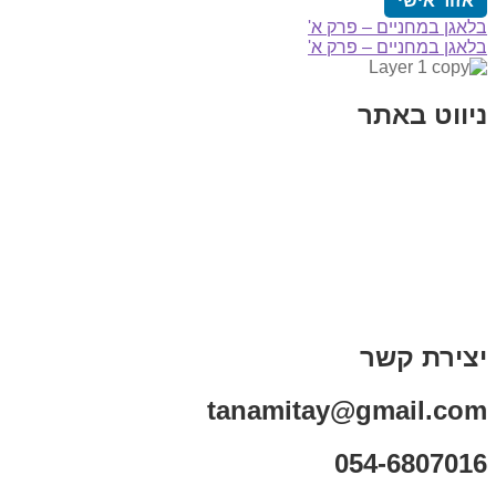
אזור אישי
הפוסט
ניווט
בלאגן במחניים – פרק א'
הפוסט
הקודם:
בלאגן במחניים – פרק א'
הבא:
ניווט באתר
בית
הבלוג שלי
במה וקולנוע
בדיחות עם פנצ'י
תקנון אתר
מי אני
צור קשר
רכישת מנוי
יצירת קשר
tanamitay@gmail.com
054-6807016