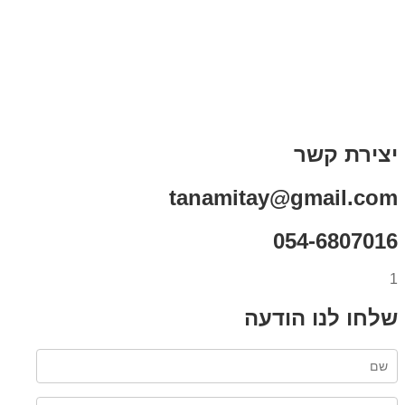
בדיחות עם פנצ'י
תקנון אתר
מי אני
צור קשר
רכישת מנוי
יצירת קשר
tanamitay@gmail.com
054-6807016
1
שלחו לנו הודעה