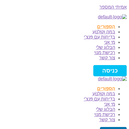
אמיתי המספר
Menu
הַסִּפּוּרִים
בָּמָה וְקוֹלְנוֹעַ
בְּדִיחוֹת עִם פַּנְצִ'י
מי אני
הבלוג שלי
רכישת מנוי
צור קשר
כניסה
הַסִּפּוּרִים
בָּמָה וְקוֹלְנוֹעַ
בְּדִיחוֹת עִם פַּנְצִ'י
מי אני
הבלוג שלי
רכישת מנוי
צור קשר