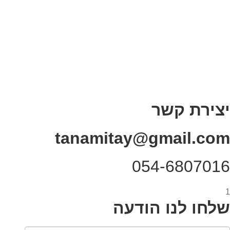
בדיחות עם פנצ'י
תקנון אתר
מי אני
צור קשר
רכישת מנוי
יצירת קשר
tanamitay@gmail.com
054-6807016
1
שלחו לנו הודעה