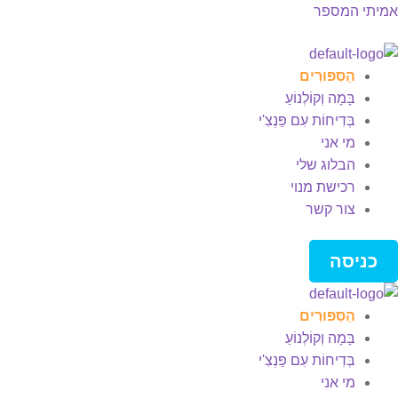
אמיתי המספר
Men
הַסִּפּוּרִים
בָּמָה וְקוֹלְנוֹעַ
בְּדִיחוֹת עִם פַּנְצִ'י
מי אני
הבלוג שלי
רכישת מנוי
צור קשר
כניסה
הַסִּפּוּרִים
בָּמָה וְקוֹלְנוֹעַ
בְּדִיחוֹת עִם פַּנְצִ'י
מי אני