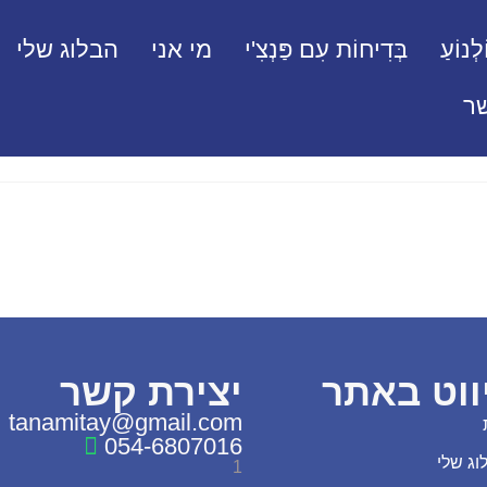
לְנוֹעַ
בְּדִיחוֹת עִם פַּנְצִ'י
מי אני
הבלוג שלי
ר
ווט באתר
יצירת קשר
tanamitay@gmail.com
054-6807016
וג שלי
1