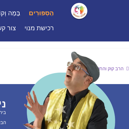
הַסִּפּוּרִים
בָּמָה וְקוֹ
רכישת מנוי
צור קש
הרב קוק והחלוצים
ני
בית
הבל