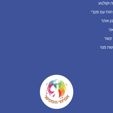
 וקולנוע
חות עם פנצ'י
ון אתר
ני
 קשר
שת מנוי