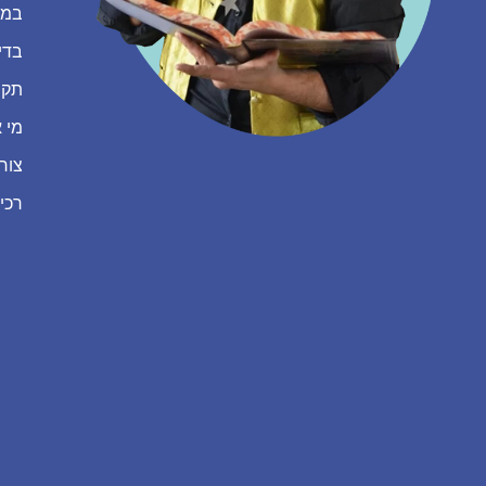
במה
בדי
תקנ
מי א
צור
רכי