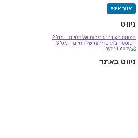
אזור אישי
ניווט
הפוסט הקודם:
בדיחות של דתיים – מס' 2
הפוסט הבא:
בדיחות של דתיים – מס' 3
ניווט באתר
בית
הבלוג שלי
במה וקולנוע
בדיחות עם פנצ'י
תקנון אתר
מי אני
צור קשר
רכישת מנוי