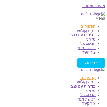
אמיתי המספר
Menu
הַסִּפּוּרִים
בָּמָה וְקוֹלְנוֹעַ
בְּדִיחוֹת עִם פַּנְצִ'י
מי אני
הבלוג שלי
רכישת מנוי
צור קשר
כניסה
הַסִּפּוּרִים
בָּמָה וְקוֹלְנוֹעַ
בְּדִיחוֹת עִם פַּנְצִ'י
מי אני
הבלוג שלי
רכישת מנוי
צור קשר