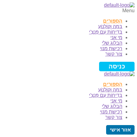
Menu
הַסִּפּוּרִים
בָּמָה וְקוֹלְנוֹעַ
בְּדִיחוֹת עִם פַּנְצִ'י
מי אני
הבלוג שלי
רכישת מנוי
צור קשר
כניסה
הַסִּפּוּרִים
בָּמָה וְקוֹלְנוֹעַ
בְּדִיחוֹת עִם פַּנְצִ'י
מי אני
הבלוג שלי
רכישת מנוי
צור קשר
אזור אישי